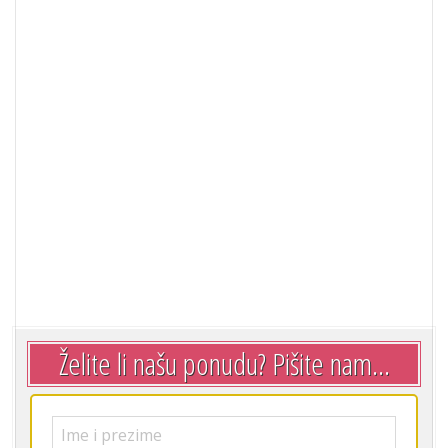
Želite li našu ponudu? Pišite nam...