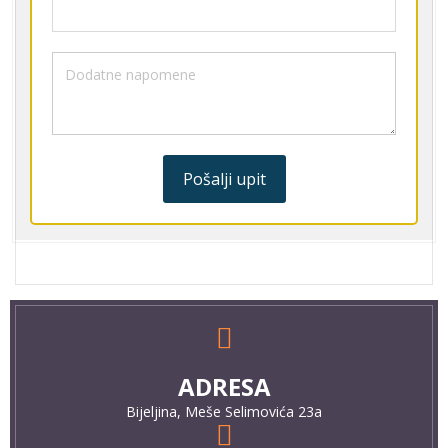
Pošalji upit
ADRESA
Bijeljina, Meše Selimovića 23a