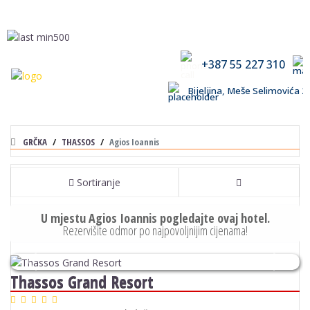
+387 55 227 310
Bijeljina, Meše Selimovića
GRČKA
THASSOS
Agios Ioannis
Sortiranje
U mjestu Agios Ioannis pogledajte ovaj hotel.
Rezervišite odmor po najpovoljnijim cijenama!
Previous
Next
Thassos Grand Resort