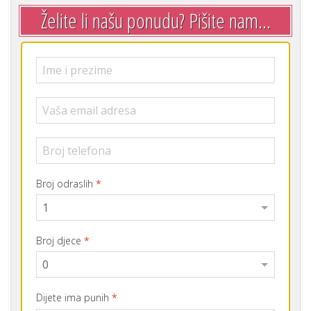
Želite li našu ponudu? Pišite nam...
Broj odraslih
*
Broj djece
*
Dijete ima punih
*