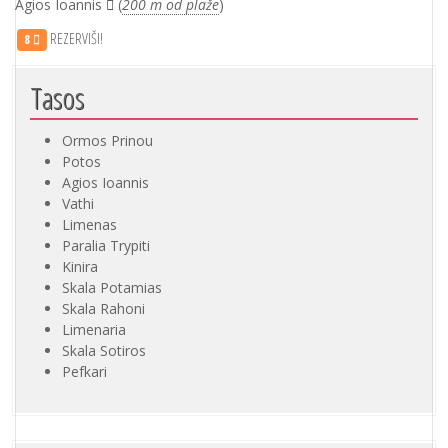
Agios Ioannis
(
200 m od plaže
)
REZERVIŠI!
8
Tasos
Ormos Prinou
Potos
Agios Ioannis
Vathi
Limenas
Paralia Trypiti
Kinira
Skala Potamias
Skala Rahoni
Limenaria
Skala Sotiros
Pefkari