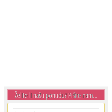
Želite li našu ponudu? Pišite nam...