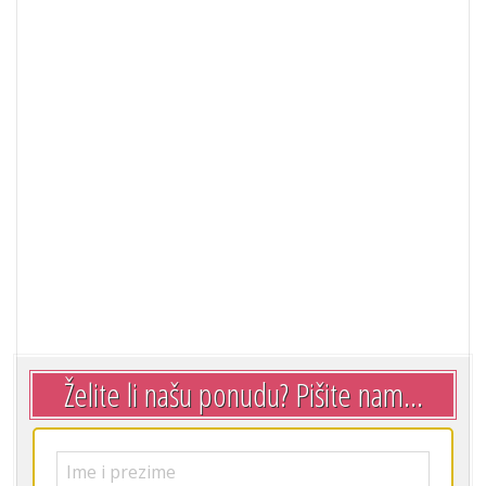
Želite li našu ponudu? Pišite nam...