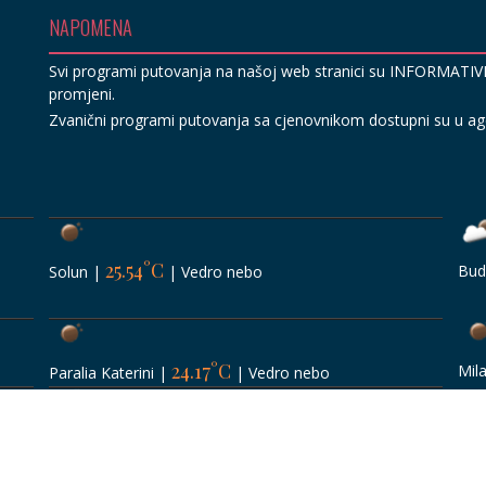
NAPOMENA
Svi programi putovanja na našoj web stranici su INFORMATI
promjeni.
Zvanični programi putovanja sa cjenovnikom dostupni su u agen
25.54°C
Bud
Solun
|
|
Vedro nebo
24.17°C
Mil
Paralia Katerini
|
|
Vedro nebo
26.17°C
Ist
Hanioti, Kasandra
|
|
Malo oblaka