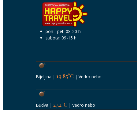
pon - pet: 08-20 h
subota: 09-15 h
19.85°C
Bijeljina
|
|
Vedro nebo
27.2°C
Budva
|
|
Vedro nebo
26.71°C
Herceg Novi
|
|
Vedro nebo