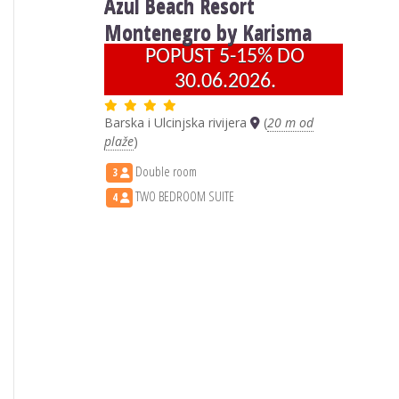
Azul Beach Resort
Montenegro by Karisma
POPUST 5-15% DO
30.06.2026.
Barska i Ulcinjska rivijera
(
20 m od
plaže
)
Double room
3
TWO BEDROOM SUITE
4