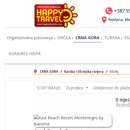
+387 5
Bijeljina, 
Organizovana putovanja
GRČKA
CRNA GORA
TURSKA
EG
KONGRES HISPA
CRNA GORA
Barska i Ulcinjska rivijera
Ulcinj
SORTIRANJE:
Zvjezdice
Udaljenost do plaž
U mjes
Rezerviš
Previous
Next