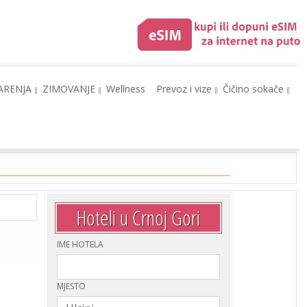
ARENJA
ZIMOVANJE
Wellness
Prevoz i vize
Čičino sokače
Hoteli u Crnoj Gori
IME HOTELA
MJESTO