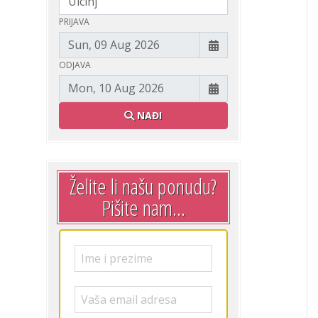
PRIJAVA
ODJAVA
NAĐI
Želite li našu ponudu?
Pišite nam...