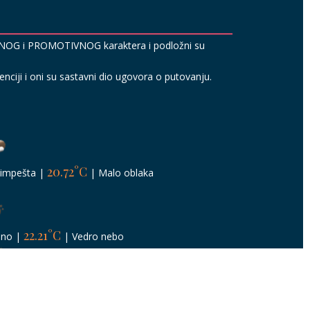
VNOG i PROMOTIVNOG karaktera i podložni su
ciji i oni su sastavni dio ugovora o putovanju.
20.72°C
impešta
|
|
Malo oblaka
22.21°C
ano
|
|
Vedro nebo
24.39°C
anbul
|
|
Vedro nebo