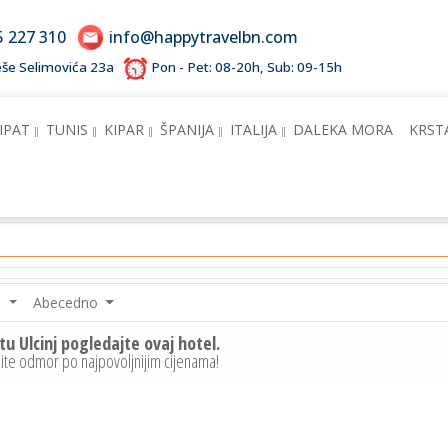
5 227 310
info@happytravelbn.com
Meše Selimovića 23a
Pon - Pet: 08-20h, Sub: 09-15h
IPAT
TUNIS
KIPAR
ŠPANIJA
ITALIJA
DALEKA MORA
KRST
e
Abecedno
tu Ulcinj pogledajte ovaj hotel.
ite odmor po najpovoljnijim cijenama!