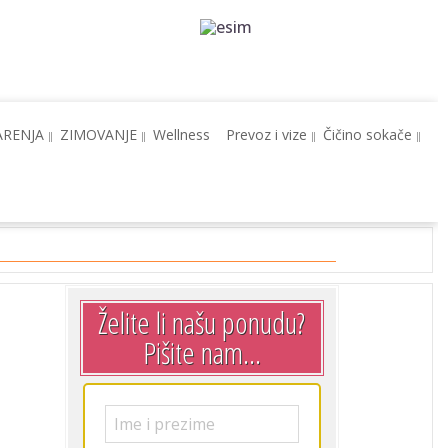
ARENJA
ZIMOVANJE
Wellness
Prevoz i vize
Čičino sokače
Želite li našu ponudu?
Pišite nam...