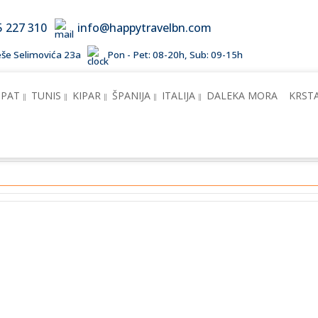
5 227 310
info@happytravelbn.com
Meše Selimovića 23a
Pon - Pet: 08-20h, Sub: 09-15h
IPAT
TUNIS
KIPAR
ŠPANIJA
ITALIJA
DALEKA MORA
KRST