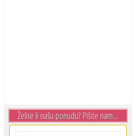
Želite li našu ponudu? Pišite nam...