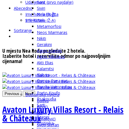
Udaljenost (prvo najdalje)
Sani
Abecedno
Siviri
Ime hotela (A-Ž)
Nea Flogita
SITHONIA
Ime hotela (Ž-A)
Metamorfosi
Sortiranje
Neos Marmaras
Nikiti
Gerakini
U mjestu Nea Roda pogledajte 2 hotela.
Agios Ioannis
Izaberite hotel i rezervišite odmor po najpovoljnijim
Agios Nikolaos
cijenama!
Akti Elias
Kalamitsi
Kalives
Ormos Panagias
Paralia Vatopediou
Porto Koufo
Previous
Next
Budvanska rivijera
Psakoudia
Budva
Sarti
Avaton Luxury Villas Resort - Relais
Bečići
Stili Dios
Jaz
& Châteaux
Toroni
Rafailovići
Tristinika
Sveti Stefan