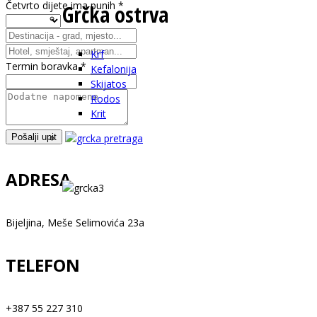
Četvrto dijete ima punih
*
Grčka ostrva
Krf
Termin boravka
*
Kefalonija
Skijatos
Rodos
Krit
Pošalji upit
ADRESA
Bijeljina, Meše Selimovića 23a
TELEFON
+387 55 227 310