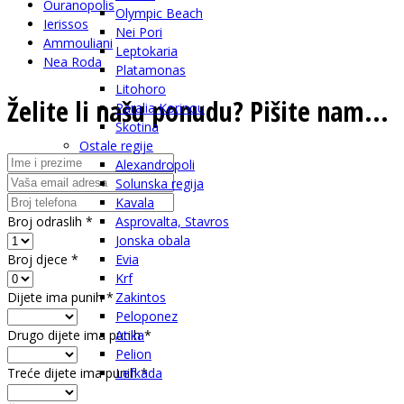
Ouranopolis
Olympic Beach
Ierissos
Nei Pori
Ammouliani
Leptokaria
Nea Roda
Platamonas
Litohoro
Želite li našu ponudu? Pišite nam...
Paralia Korinou
Skotina
Ostale regije
Alexandropoli
Solunska regija
Kavala
Broj odraslih
*
Asprovalta, Stavros
Jonska obala
Broj djece
*
Evia
Krf
Dijete ima punih
*
Zakintos
Peloponez
Drugo dijete ima punih
*
Atika
Pelion
Treće dijete ima punih
*
Lefkada