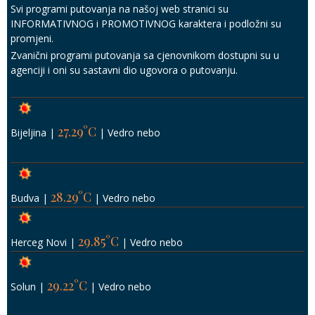
29.85°C
Herceg Novi
|
|
Vedro nebo
29.22°C
Solun
|
|
Vedro nebo
26.4°C
Paralia Katerini
|
|
Vedro nebo
28.98°C
Hanioti, Kasandra
|
|
Vedro nebo
31.54°C
Budimpešta
|
|
Vedro nebo
26.14°C
Milano
|
|
Vedro nebo