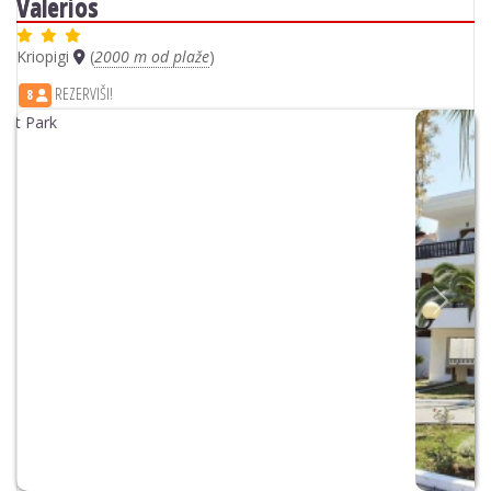
Forest Park
Kriopigi
(
800 m od plaže
)
REZERVIŠI!
8
Previous
Next
Theo Bungalows
Kriopigi
(
600 m od plaže
)
REZERVIŠI!
8
Previous
Next
Poseidon View