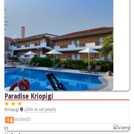
Kriopigi
(
200 m od plaže
)
REZERVIŠI!
8
Previous
Next
Valerios
Kriopigi
(
2000 m od plaže
)
REZERVIŠI!
8
Previous
Next