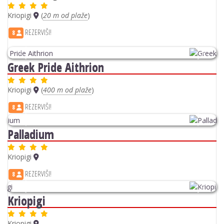
REZERVIŠI!
8
Previous
Next
Kriopigi
Kriopigi
REZERVIŠI!
8
Previous
Next
Canvas by Mitsis Alexander the Great
Kriopigi
REZERVIŠI!
8
Previous
Next
Avatel Eco Lodge
Kriopigi
(
300 m od plaže
)
REZERVIŠI!
8