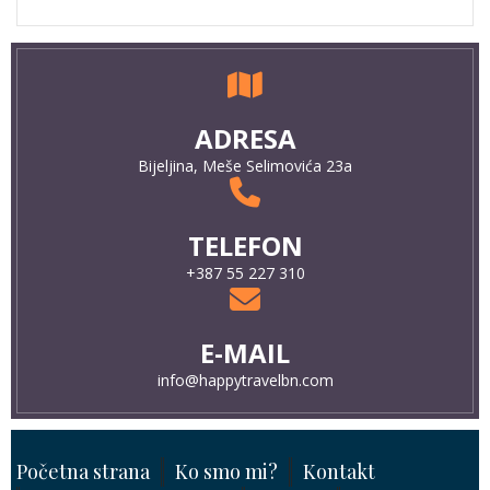
info@happytravelbn.com
Početna strana
Ko smo mi?
Kontakt
Opšti uslovi putovanja
Licenca
Putovanja
Hoteli
Korpa
UPUTSTVO ZA REZERVACIJE
Moja putovanja
RADNO VRIJEME
pon - pet: 08-20 h
subota: 09-15 h