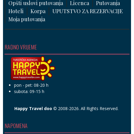
Happy Travel doo
© 2008-2026. All Rights Reserved.
NAPOMENA
Svi programi putovanja na našoj web stranici su
INFORMATIVNOG i PROMOTIVNOG karaktera i podložni su
promjeni.
Zvanični programi putovanja sa cjenovnikom dostupni su u
agenciji i oni su sastavni dio ugovora o putovanju.
27.29°C
Bijeljina
|
|
Vedro nebo
28.29°C
Budva
|
|
Vedro nebo