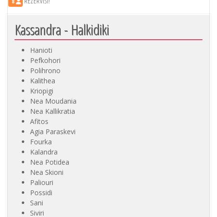
Nea Potidea
Nea Skioni
Paliouri
Possidi
Sani
Siviri
Želite li našu ponudu? Pišite nam...