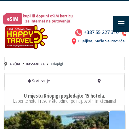
≡
+387 55 227 310
Bijeljina, Meše Selimovića
GRČKA
KASSANDRA
Kriopigi
Sortiranje
U mjestu Kriopigi pogledajte 15 hotela.
Izaberite hotel i rezervišite odmor po najpovoljnijim cijenama!