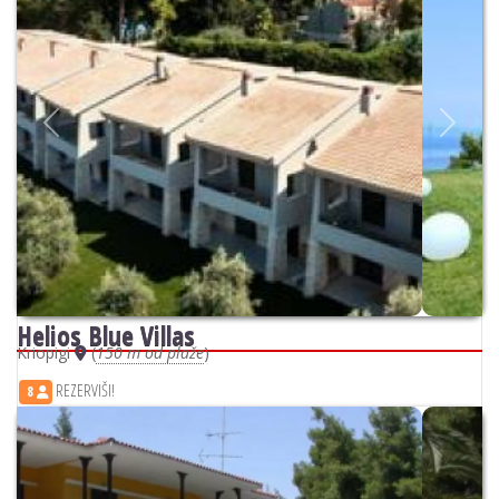
Previous
Next
Helios Blue Villas
Kriopigi
(
150 m od plaže
)
REZERVIŠI!
8