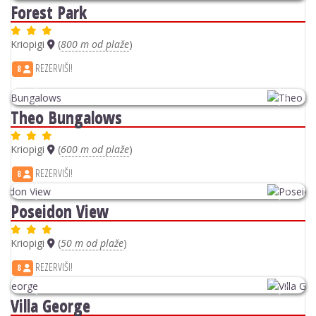
Kriopigi
(
50 m od plaže
)
REZERVIŠI!
8
Previous
Next
Villa George
Kriopigi
(
20 m od plaže
)
REZERVIŠI!
8
Previous
Next
Greek Pride Aithrion
Kriopigi
(
400 m od plaže
)
REZERVIŠI!
8
Previous
Next
Palladium
Kriopigi