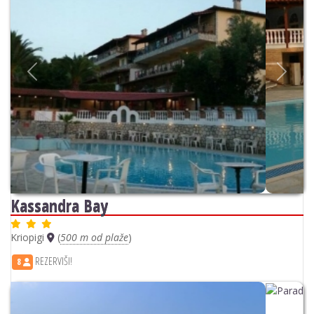
Previous
Next
Kassandra Bay
Kriopigi
(
500 m od plaže
)
REZERVIŠI!
8
Previous
Next
Paradise Kriopigi