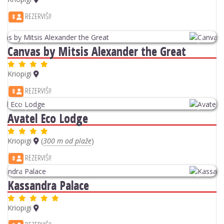
Previous
Next
Kassandra Palace
Kriopigi
REZERVIŠI!
8
Kassandra - Halkidiki
Hanioti
Pefkohori
Polihrono
Kalithea
Kriopigi
Nea Moudania
Nea Kallikratia
Afitos
Agia Paraskevi
Fourka
Kalandra