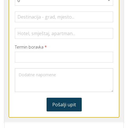
Pošalji upit
ADRESA
Bijeljina, Meše Selimovića 23a
TELEFON
+387 55 227 310
E-MAIL