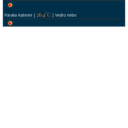
25.09°C
Istanbul
|
|
Vedro nebo
Leptokaria
Paralia
Hanioti
Pefkohori