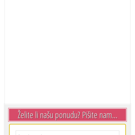
Želite li našu ponudu? Pišite nam...