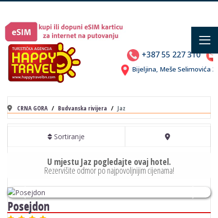
≡
+387 55 227 310
Bijeljina, Meše Selimovića
CRNA GORA
Budvanska rivijera
Jaz
Sortiranje
U mjestu Jaz pogledajte ovaj hotel.
Rezervišite odmor po najpovoljnijim cijenama!
Previous
Next
Posejdon