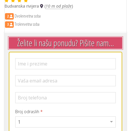
Budvanska rivijera
(
10 m od plaže
)
Dvokrevetna soba
2
Trokrevetna soba
3
Želite li našu ponudu? Pišite nam...
Broj odraslih
*