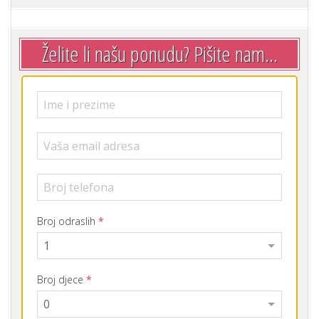
Želite li našu ponudu? Pišite nam...
Broj odraslih
*
Broj djece
*