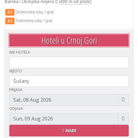
Barska i Ulcinjska rivijera
(
400 m od plaže
)
Dvokrevetna soba, I sprat
3
Trokrevetna soba, I sprat
4
Hoteli u Crnoj Gori
IME HOTELA
MJESTO
PRIJAVA
ODJAVA
NAĐI