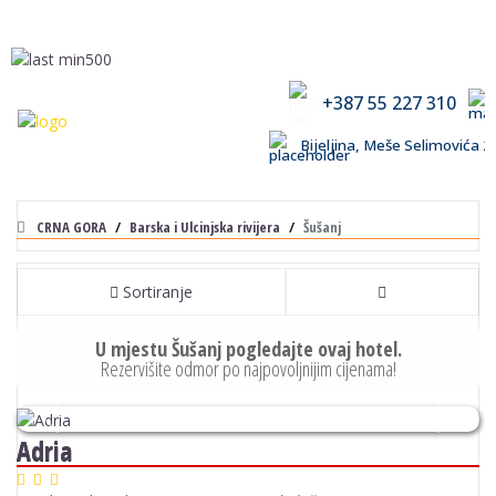
+387 55 227 310
Bijeljina, Meše Selimovića
CRNA GORA
Barska i Ulcinjska rivijera
Šušanj
Sortiranje
U mjestu Šušanj pogledajte ovaj hotel.
Rezervišite odmor po najpovoljnijim cijenama!
Previous
Next
Adria