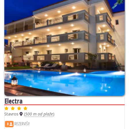
Previous
Next
Electra
Stavros
(
500 m od plaže
)
REZERVIŠI!
8