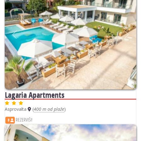
Previous
Next
Lagaria Apartments
Asprovalta
(
400 m od plaže
)
REZERVIŠI!
8