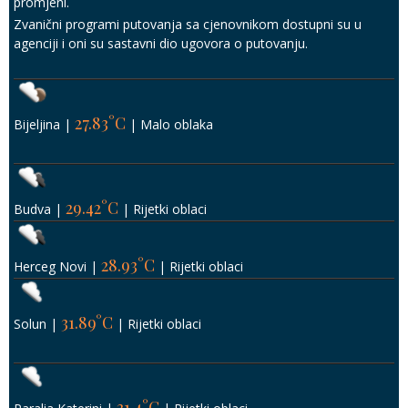
promjeni.
Zvanični programi putovanja sa cjenovnikom dostupni su u
agenciji i oni su sastavni dio ugovora o putovanju.
27.83°C
Bijeljina
|
|
Malo oblaka
29.42°C
Budva
|
|
Rijetki oblaci
28.93°C
Herceg Novi
|
|
Rijetki oblaci
31.89°C
Solun
|
|
Rijetki oblaci
31.4°C