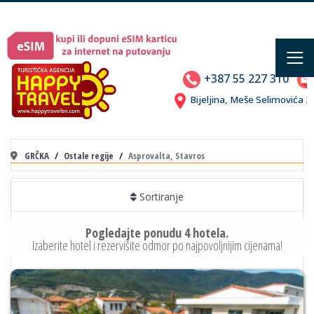
≡
+387 55 227 310
Bijeljina, Meše Selimovića
GRČKA
Ostale regije
Asprovalta, Stavros
Sortiranje
Pogledajte ponudu 4 hotela.
Izaberite hotel i rezervišite odmor po najpovoljnijim cijenama!