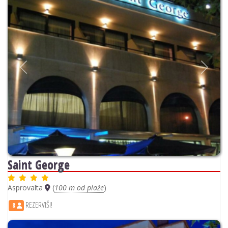
Previous
Next
Saint George
Asprovalta
(
100 m od plaže
)
REZERVIŠI!
8