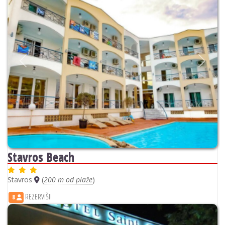
Previous
Next
Stavros Beach
Stavros
(
200 m od plaže
)
REZERVIŠI!
8