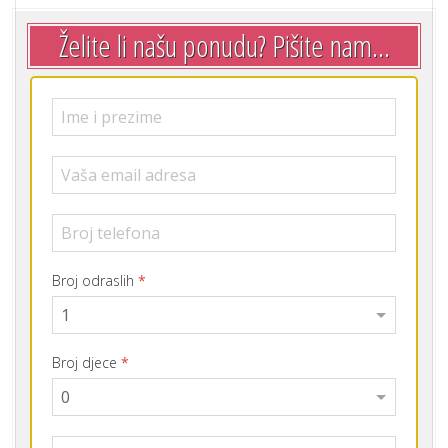
Želite li našu ponudu? Pišite nam...
Broj odraslih
*
Broj djece
*