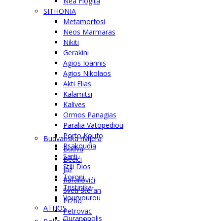
Nea Flogita
SITHONIA
Metamorfosi
Neos Marmaras
Nikiti
Gerakini
Agios Ioannis
Agios Nikolaos
Akti Elias
Kalamitsi
Kalives
Ormos Panagias
Paralia Vatopediou
Porto Koufo
Budvanska rivijera
Psakoudia
Budva
Sarti
Bečići
Stili Dios
Jaz
Toroni
Rafailovići
Tristinika
Sveti Stefan
Vourvourou
Pržno
ATHOS
Petrovac
Ouranopolis