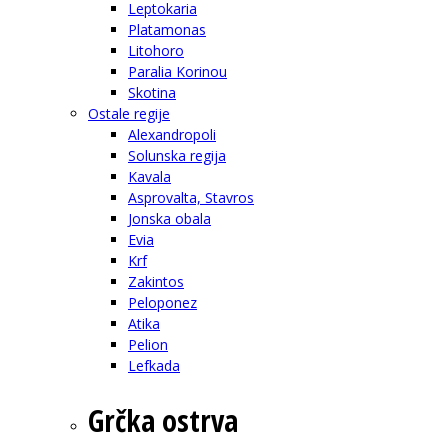
Leptokaria
Platamonas
Litohoro
Paralia Korinou
Skotina
Ostale regije
Alexandropoli
Solunska regija
Kavala
Asprovalta, Stavros
Jonska obala
Evia
Krf
Zakintos
Peloponez
Atika
Pelion
Lefkada
Grčka ostrva