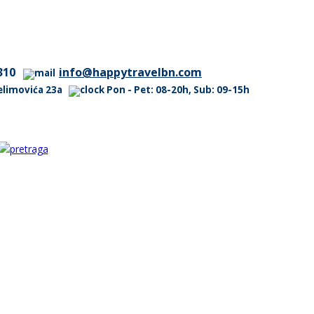
310
info@happytravelbn.com
 Selimovića 23a
Pon - Pet: 08-20h, Sub: 09-15h