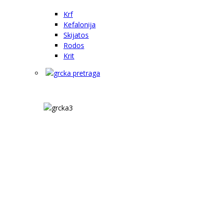
Krf
Kefalonija
Skijatos
Rodos
Krit