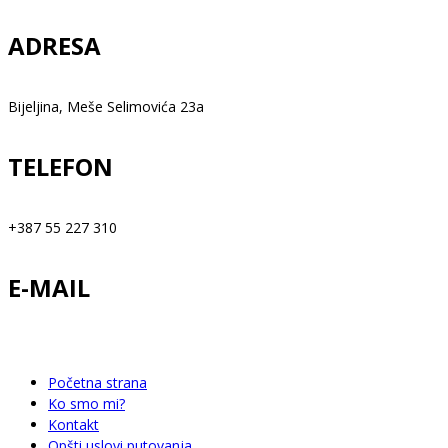
ADRESA
Bijeljina, Meše Selimovića 23a
TELEFON
+387 55 227 310
E-MAIL
info@happytravelbn.com
Početna strana
Ko smo mi?
Kontakt
Opšti uslovi putovanja