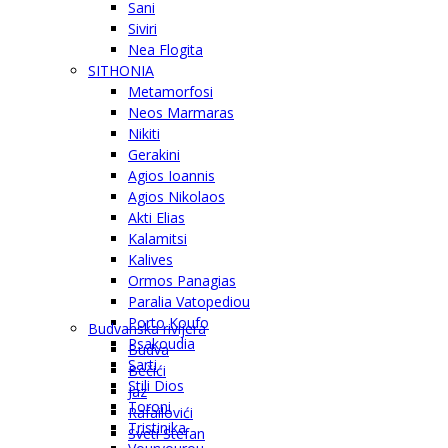
Sani
Siviri
Nea Flogita
SITHONIA
Metamorfosi
Neos Marmaras
Nikiti
Gerakini
Agios Ioannis
Agios Nikolaos
Akti Elias
Kalamitsi
Kalives
Ormos Panagias
Paralia Vatopediou
Porto Koufo
Budvanska rivijera
Psakoudia
Budva
Sarti
Bečići
Stili Dios
Jaz
Toroni
Rafailovići
Tristinika
Sveti Stefan