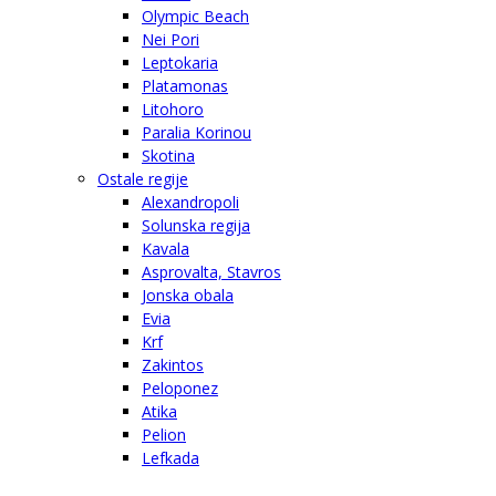
Olympic Beach
Nei Pori
Leptokaria
Platamonas
Litohoro
Paralia Korinou
Skotina
Ostale regije
Alexandropoli
Solunska regija
Kavala
Asprovalta, Stavros
Jonska obala
Evia
Krf
Zakintos
Peloponez
Atika
Pelion
Lefkada