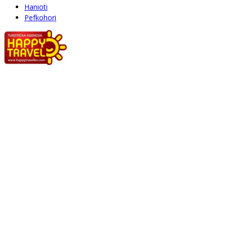
Hanioti
Pefkohori