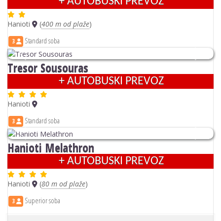
+ AUTOBUSKI PREVOZ
Hanioti
(
400 m od plaže
)
Standard soba
3
Previous
Next
Tresor Sousouras
+ AUTOBUSKI PREVOZ
Hanioti
Standard soba
3
Previous
Next
Hanioti Melathron
+ AUTOBUSKI PREVOZ
Hanioti
(
80 m od plaže
)
Superior soba
3