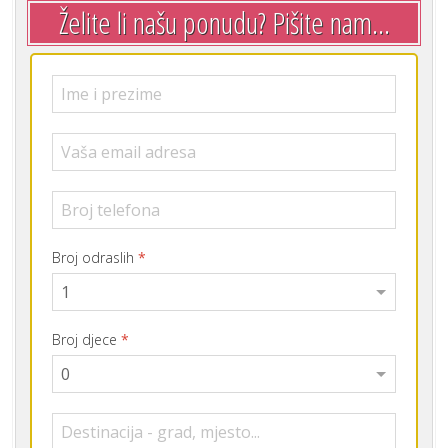
Želite li našu ponudu? Pišite nam...
Broj odraslih
*
Broj djece
*