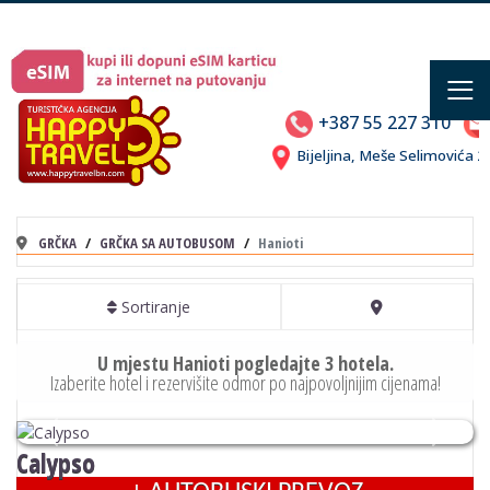
≡
+387 55 227 310
Bijeljina, Meše Selimovića
GRČKA
GRČKA SA AUTOBUSOM
Hanioti
Sortiranje
U mjestu Hanioti pogledajte 3 hotela.
Izaberite hotel i rezervišite odmor po najpovoljnijim cijenama!
Previous
Next
Calypso