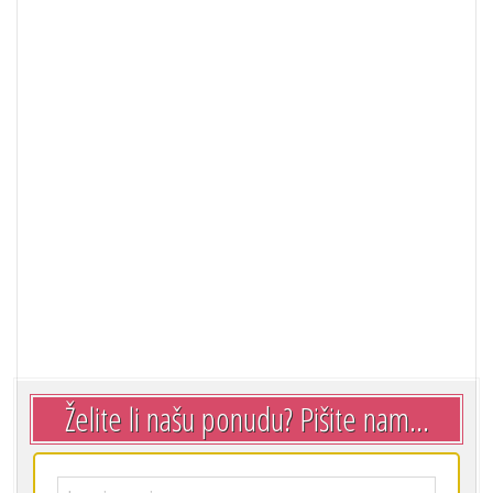
Želite li našu ponudu? Pišite nam...