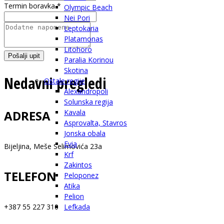
Termin boravka
*
Olympic Beach
Nei Pori
Leptokaria
Platamonas
Litohoro
Pošalji upit
Paralia Korinou
Skotina
Nedavni pregledi
Ostale regije
Alexandropoli
Solunska regija
ADRESA
Kavala
Asprovalta, Stavros
Jonska obala
Evia
Bijeljina, Meše Selimovića 23a
Krf
Zakintos
TELEFON
Peloponez
Atika
Pelion
+387 55 227 310
Lefkada