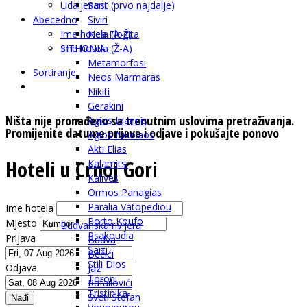
Udaljenost (prvo najdalje)
Sani
Abecedno
Siviri
Ime hotela (A-Ž)
Nea Flogita
SITHONIA
Ime hotela (Ž-A)
Metamorfosi
Sortiranje
Neos Marmaras
Nikiti
Gerakini
Ništa nije pronađeno sa trenutnim uslovima pretraživanja.
Agios Ioannis
Promijenite datume prijave i odjave i pokušajte ponovo
Agios Nikolaos
Akti Elias
Hoteli u Crnoj Gori
Kalamitsi
Kalives
Ormos Panagias
Paralia Vatopediou
Ime hotela
Porto Koufo
Mjesto
Budvanska rivijera
Psakoudia
Prijava
Budva
Sarti
Bečići
Stili Dios
Odjava
Jaz
Toroni
Rafailovići
Tristinika
Sveti Stefan
Nađi