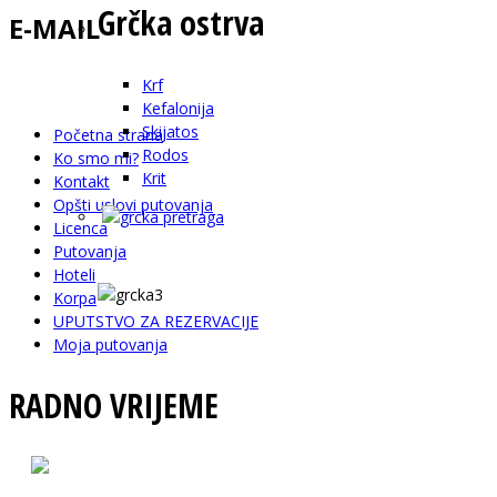
Grčka ostrva
E-MAIL
Krf
info@happytravelbn.com
Kefalonija
Skijatos
Početna strana
Rodos
Ko smo mi?
Krit
Kontakt
Opšti uslovi putovanja
Licenca
Putovanja
Hoteli
Korpa
UPUTSTVO ZA REZERVACIJE
Moja putovanja
RADNO VRIJEME