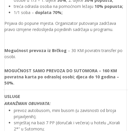
osobe u 1/3 – 1. dijete
50%
, 2. dijete
30% popusta;
treća odrasla osoba na pomoćnom ležaju
10% popusta;
1/1 soba –
doplata 70%;
Prijava do popune mjesta. Organizator putovanja zadržava
pravo izmjene redoslijeda pojedinih sadržaja u programu.
Mogućnost prevoza iz Brčkog
– 30 KM povratni transfer po
osobi.
MOGUĆNOST SAMO PREVOZA DO SUTOMORA – 160 KM
povratna karta po odrasloj osobi; djeca do 10 godina –
50%.
USLUGE
ARAN
Ž
MAN OBUHVATA
:
prevoz autobusom, mini busom (u zavisnosti od broja
prijavljenih);
smještaj na bazi 7 PP (doručak i večera) u hotelu „Korali
2*“ u Sutomoru;