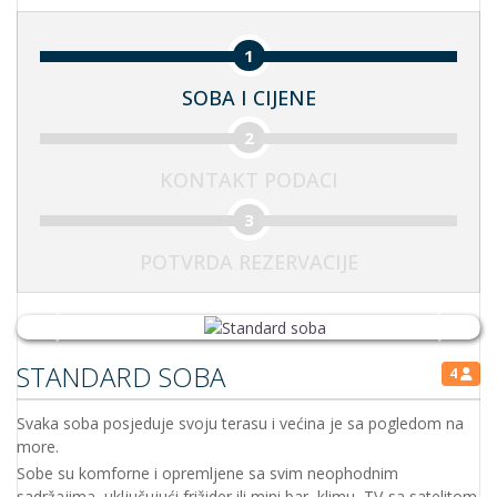
1
SOBA I CIJENE
2
KONTAKT PODACI
3
POTVRDA REZERVACIJE
Previous
Next
STANDARD SOBA
4
Svaka soba posjeduje svoju terasu i većina je sa pogledom na
more.
Sobe su komforne i opremljene sa svim neophodnim
sadržajima, uključujući frižider ili mini bar, klimu, TV-sa satelitom