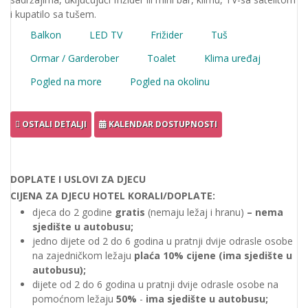
i kupatilo sa tušem.
Balkon
LED TV
Frižider
Tuš
Ormar / Garderober
Toalet
Klima uređaj
Pogled na more
Pogled na okolinu
OSTALI DETALJI
KALENDAR DOSTUPNOSTI
DOPLATE I USLOVI ZA DJECU
CIJENA ZA DJECU HOTEL KORALI/DOPLATE:
djeca do 2 godine
gratis
(nemaju ležaj i hranu)
– nema
sjedište u autobusu;
jedno dijete od 2 do 6 godina u pratnji dvije odrasle osobe
na zajedničkom ležaju
plaća 10% cijene (ima sjedište u
autobusu);
dijete od 2 do 6 godina u pratnji dvije odrasle osobe na
pomoćnom ležaju
50%
-
ima sjedište u autobusu;