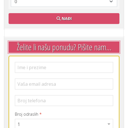
NAĐI
Želite li našu ponudu? Pišite nam...
Broj odraslih
*