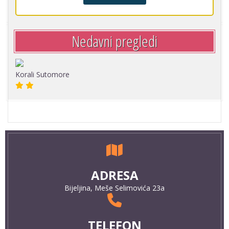
Nedavni pregledi
Korali Sutomore
ADRESA
Bijeljina, Meše Selimovića 23a
TELEFON