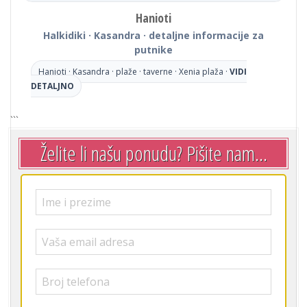
Hanioti
Halkidiki · Kasandra · detaljne informacije za
putnike
Hanioti · Kasandra · plaže · taverne · Xenia plaža ·
VIDI
DETALJNO
```
Želite li našu ponudu? Pišite nam...