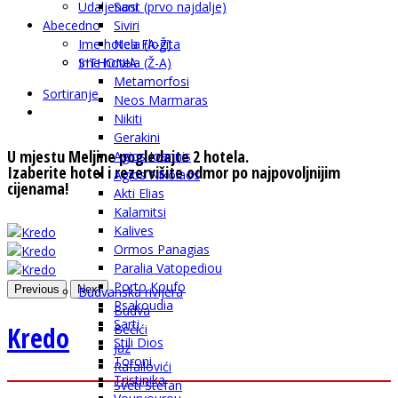
Udaljenost (prvo najdalje)
Sani
Abecedno
Siviri
Ime hotela (A-Ž)
Nea Flogita
SITHONIA
Ime hotela (Ž-A)
Metamorfosi
Sortiranje
Neos Marmaras
Nikiti
Gerakini
U mjestu Meljine pogledajte 2 hotela.
Agios Ioannis
Izaberite hotel i rezervišite odmor po najpovoljnijim
Agios Nikolaos
cijenama!
Akti Elias
Kalamitsi
Kalives
Ormos Panagias
Paralia Vatopediou
Porto Koufo
Previous
Next
Budvanska rivijera
Psakoudia
Budva
Sarti
Kredo
Bečići
Stili Dios
Jaz
Toroni
Rafailovići
Tristinika
Sveti Stefan