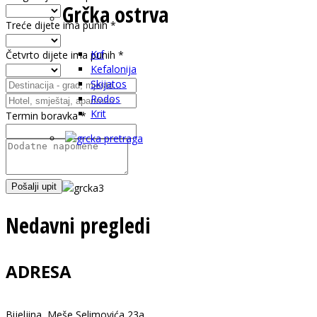
Grčka ostrva
Treće dijete ima punih
*
Krf
Četvrto dijete ima punih
*
Kefalonija
Skijatos
Rodos
Krit
Termin boravka
*
Pošalji upit
Nedavni pregledi
ADRESA
Bijeljina, Meše Selimovića 23a