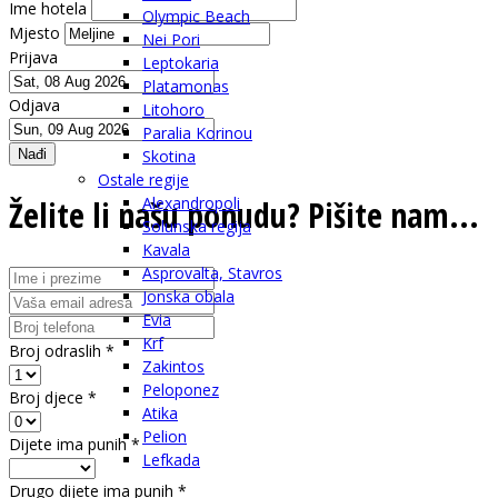
Ime hotela
Olympic Beach
Mjesto
Nei Pori
Prijava
Leptokaria
Platamonas
Odjava
Litohoro
Paralia Korinou
Nađi
Skotina
Ostale regije
Želite li našu ponudu? Pišite nam...
Alexandropoli
Solunska regija
Kavala
Asprovalta, Stavros
Jonska obala
Evia
Krf
Broj odraslih
*
Zakintos
Peloponez
Broj djece
*
Atika
Pelion
Dijete ima punih
*
Lefkada
Drugo dijete ima punih
*