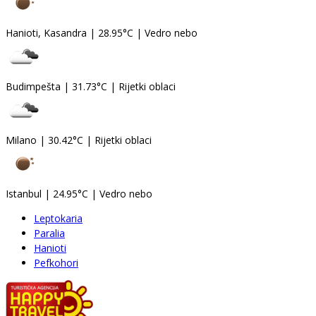
Hanioti, Kasandra
|
28.95°C
|
Vedro nebo
Budimpešta
|
31.73°C
|
Rijetki oblaci
Milano
|
30.42°C
|
Rijetki oblaci
Istanbul
|
24.95°C
|
Vedro nebo
Leptokaria
Paralia
Hanioti
Pefkohori