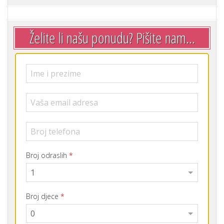
Želite li našu ponudu? Pišite nam...
Broj odraslih
*
Broj djece
*