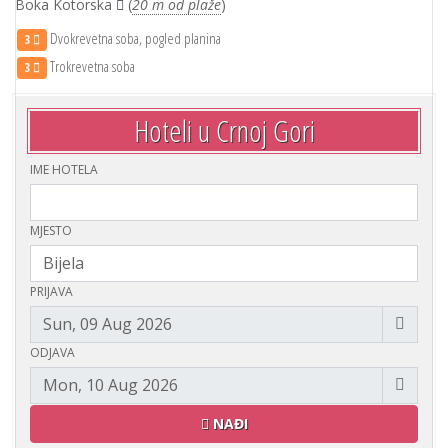
Boka Kotorska
(
20 m od plaže
)
Dvokrevetna soba, pogled planina
3
Trokrevetna soba
3
Hoteli u Crnoj Gori
IME HOTELA
MJESTO
PRIJAVA
ODJAVA
NAĐI