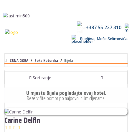
+387 55 227 310
Bijeljina, Meše Selimovića
CRNA GORA
Boka Kotorska
Bijela
Sortiranje
U mjestu Bijela pogledajte ovaj hotel.
Rezervišite odmor po najpovoljnijim cijenama!
Previous
Next
Carine Delfin