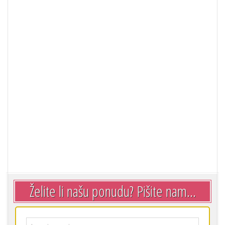
Želite li našu ponudu? Pišite nam...