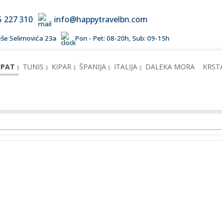
5 227 310
info@happytravelbn.com
Meše Selimovića 23a
Pon - Pet: 08-20h, Sub: 09-15h
IPAT
TUNIS
KIPAR
ŠPANIJA
ITALIJA
DALEKA MORA
KRST