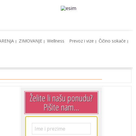
ARENJA
ZIMOVANJE
Wellness
Prevoz i vize
Čičino sokače
Želite li našu ponudu?
Pišite nam...