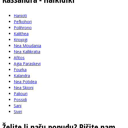
Hanioti
Pefkohori
Polihrono
Kalithea
Kriopigi
Nea Moudania
Nea Kallikratia
Afitos
Agia Paraskevi
Fourka
Kalandra
Nea Potidea
Nea Skioni
Paliouri
Possidi
Sani
Siviri
Želite li našu ponudu? Pišite nam...