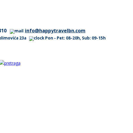
310
info@happytravelbn.com
 Selimovića 23a
Pon - Pet: 08-20h, Sub: 09-15h