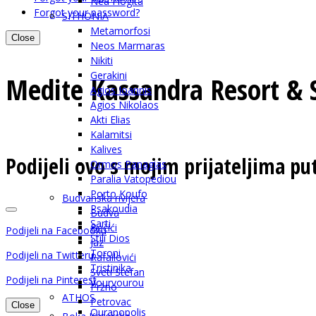
Nea Flogita
Forgot your password?
SITHONIA
Metamorfosi
Close
Neos Marmaras
Nikiti
Gerakini
Medite Kassandra Resort & 
Agios Ioannis
Agios Nikolaos
Akti Elias
Kalamitsi
Kalives
Podijeli ovo s mojim prijateljima p
Ormos Panagias
Paralia Vatopediou
Porto Koufo
Budvanska rivijera
Psakoudia
Budva
Sarti
Bečići
Podijeli na Facebooku
Stili Dios
Jaz
Toroni
Podijeli na Twitteru
Rafailovići
Tristinika
Sveti Stefan
Podijeli na Pinterest
Vourvourou
Pržno
ATHOS
Petrovac
Close
Ouranopolis