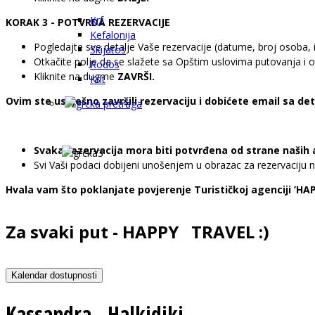
Krf
KORAK 3 - POTVRDA REZERVACIJE
Kefalonija
Pogledajte sve detalje Vaše rezervacije (datume, broj osoba, i
Skijatos
Otkačite polje da se slažete sa Opštim uslovima putovanja i
Rodos
Kliknite na dugme
ZAVRŠI.
Krit
Ovim ste uspješno završili rezervaciju i dobićete email sa de
Svaka rezervacija mora biti potvrđena od strane naših 
Svi Vaši podaci dobijeni unošenjem u obrazac za rezervaciju n
Hvala vam što poklanjate povjerenje Turističkoj agenciji ’HA
Za svaki put - HAPPY TRAVEL :)
Kalendar dostupnosti
Kassandra - Halkidiki