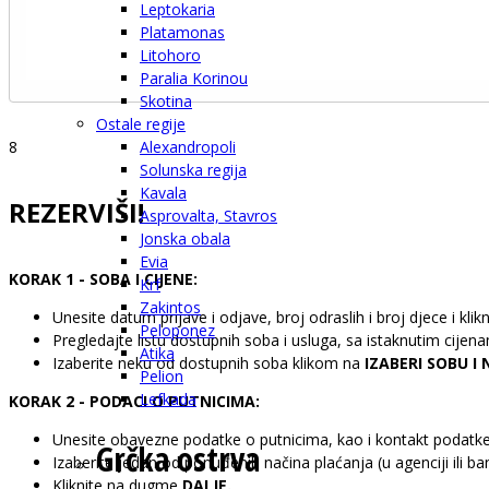
Leptokaria
Platamonas
Litohoro
Paralia Korinou
Skotina
Ostale regije
Alexandropoli
8
Solunska regija
Kavala
REZERVIŠI!
Asprovalta, Stavros
Jonska obala
Evia
KORAK 1 - SOBA I CIJENE:
Krf
Zakintos
Unesite datum prijave i odjave, broj odraslih i broj djece i kl
Peloponez
Pregledajte listu dostupnih soba i usluga, sa istaknutim cije
Atika
Izaberite neku od dostupnih soba klikom na
IZABERI SOBU I 
Pelion
Lefkada
KORAK 2 - PODACI O PUTNICIMA:
Unesite obavezne podatke o putnicima, kao i kontakt podatk
Grčka ostrva
Izaberite jedan od ponuđenih načina plaćanja (u agenciji ili 
Kliknite na dugme
DALJE.