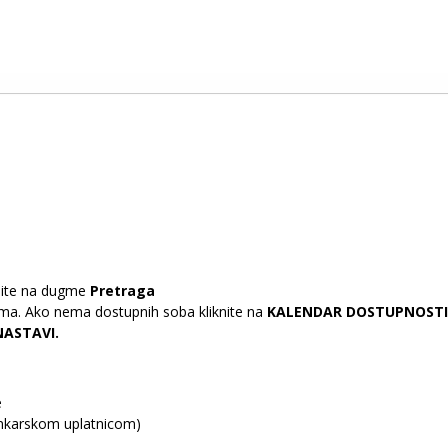
iknite na dugme
Pretraga
nama. Ako nema dostupnih soba kliknite na
KALENDAR DOSTUPNOSTI
NASTAVI.
e
bankarskom uplatnicom)