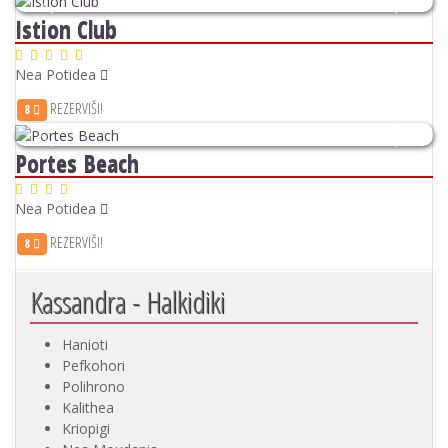
Previous
Next
Istion Club
Nea Potidea
REZERVIŠI!
8
Previous
Next
Portes Beach
Nea Potidea
REZERVIŠI!
8
Kassandra - Halkidiki
Hanioti
Pefkohori
Polihrono
Kalithea
Kriopigi