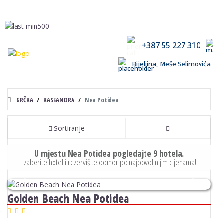
+387 55 227 310
Bijeljina, Meše Selimovića
GRČKA
KASSANDRA
Nea Potidea
Sortiranje
U mjestu Nea Potidea pogledajte 9 hotela.
Izaberite hotel i rezervišite odmor po najpovoljnijim cijenama!
Previous
Next
Golden Beach Nea Potidea