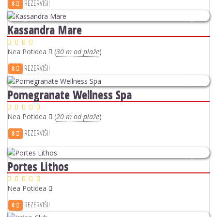
REZERVIŠI!
8
Previous
Next
Kassandra Mare
Nea Potidea
(
30 m od plaže
)
REZERVIŠI!
8
Previous
Next
Pomegranate Wellness Spa
Nea Potidea
(
20 m od plaže
)
REZERVIŠI!
8
Previous
Next
Portes Lithos
Nea Potidea
REZERVIŠI!
8