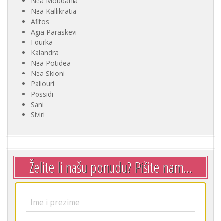
Nea Moudania
Nea Kallikratia
Afitos
Agia Paraskevi
Fourka
Kalandra
Nea Potidea
Nea Skioni
Paliouri
Possidi
Sani
Siviri
Želite li našu ponudu? Pišite nam...