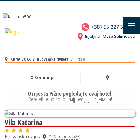
≡
+387 55 227 310
Bijeljina, Meše Selimovića
CRNA GORA
Budvanska rivijera
Pržno
Sortiranje
U mjestu Pržno pogledajte ovaj hotel.
Rezervišite odmor po najpovoljnijim cijenama!
Previous
Next
Vila Katarina
Budvanska rivijera
(
120 m od plaže
)