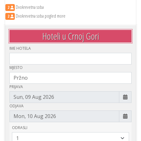
Dvokrevetna soba
2
Dvokrevetna soba pogled more
2
Hoteli u Crnoj Gori
IME HOTELA
MJESTO
PRIJAVA
ODJAVA
ODRASLI