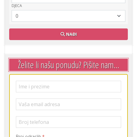
DJECA
NAĐI
Želite li našu ponudu? Pišite nam...
Broj odraslih
*